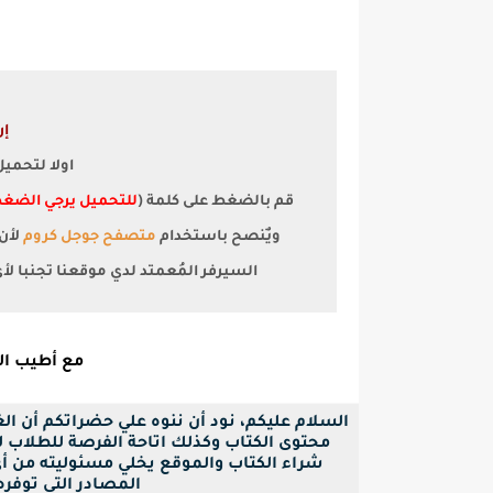
إر
اولا لتحمي
قم بالضغط على كلمة (
للتحميل يرجي الضغط
ويٌنصح باستخدام
متصفح جوجل كروم
السيرفر المُعمتد لدي موقعنا تجنبا ل
مع أطيب الت
السلام عليكم، نود أن ننوه علي حضراتكم أن ا
محتوى الكتاب وكذلك اتاحة الفرصة للطلاب لح
شراء الكتاب والموقع يخلي مسئوليته من أ
المصادر التي توفره بصيغة pdf فقط ل