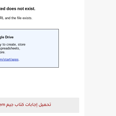
تحميل إجابات كتاب جيم Gem للصف الثاني الثانوي ترم ثاني pdf 2021