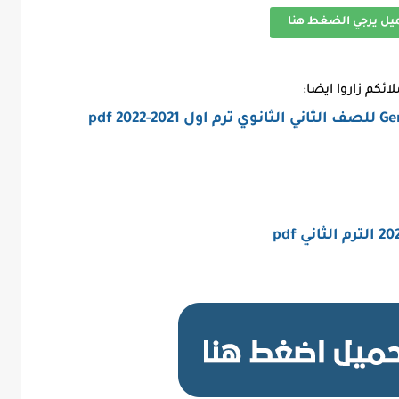
ميل يرجي الضغط هنا
لائكم زاروا ايضا: