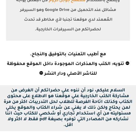
ويٌنصح باستخدام
متصفح جوجل كروم
لأن البعض يواجه
مشاكل عند التحميل من Google Drive وهو السيرفر
المُعمتد لدي موقعنا تجنبا لأي مخاطر قد تحدث
لحضراتكم من السيرفرات الخارجية.
مع أطيب التمنيات بالتوفيق والنجاح.
⛔ تنويه: الكتب والمذكرات الموجودة داخل الموقع محفوظة
للناشر الأصلي ودار النشر ⛔
السلام عليكم، نود أن ننوه علي حضراتكم أن الغرض من
مشاركة الكتب الخارجية علي موقعنا هو الاطلاع على محتوى
الكتاب وكذلك اتاحة الفرصة للطلاب لحل التدريبات اكتر من مرة
لمن يحتاج ولكن ذلك لا يغني عن شراء الكتاب والموقع يخلي
مسئوليته من أي استخدام تجاري أو شخصي للكتاب حيث اننا
نشاركه من المصادر التي توفره بصيغة pdf فقط لا اكثر ولا
اقل.