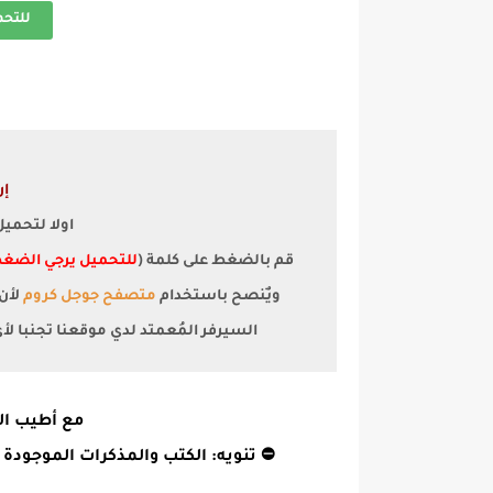
للتح
إر
اولا لتحمي
قم بالضغط على كلمة (
للتحميل يرجي الضغط
ويٌنصح باستخدام
متصفح جوجل كروم
السيرفر المُعمتد لدي موقعنا تجنبا ل
مع أطيب الت
⛔ تنويه: الكتب والمذكرات الموجودة 