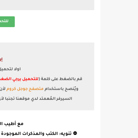
للتح
إر
اولا لتحمي
قم بالضغط على كلمة (
للتحميل يرجي الضغط
ويٌنصح باستخدام
متصفح جوجل كروم
السيرفر المُعمتد لدي موقعنا تجنبا ل
مع أطيب الت
⛔ تنويه: الكتب والمذكرات الموجودة 