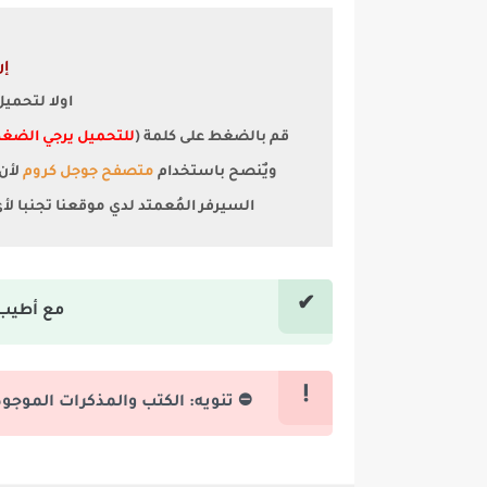
إر
اولا لتحمي
قم بالضغط على كلمة (
للتحميل يرجي الضغط
ويٌنصح باستخدام
متصفح جوجل كروم
السيرفر المُعمتد لدي موقعنا تجنبا ل
مع أطيب 
⛔ تنويه: الكتب والمذكرات الموجو