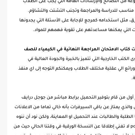
عة من النصائح والإرشادات الهامة التي يجب على الطلاب
 مناسب للدراسة والمراجعة وتجنب التشتت والتشاؤم.
، مثل استخدامه كمرجع للإجابة على الأسئلة التي يجدونها
ت التي يمكنها مساعدتهم على تقوية فهمهم للمواد.
 كتاب الامتحان المراجعة النهائية في الكيمياء للصف
 الكتب الخارجية التي تتميز بالخبرة والجودة العالية في
ع الي عقلية مختلف الطلاب ويمكنكم التوجه إلى اي منفذ
.
أول من قام بتوفير التحميل برابط مباشر من جوجل درايف
لذي يمتاز عن باقي السيرفرات بأنه خالي تماما من الاعلانات
لطلبة والطالبات عند التحميل او المعاينة، ولكن نود أن ننوه
ايضا ان النسخة الإلكترونية من الكتب بصيغة pdf لا تغني إطلاقا عن النسخة الورقية في وقتنا الحالي حيث من