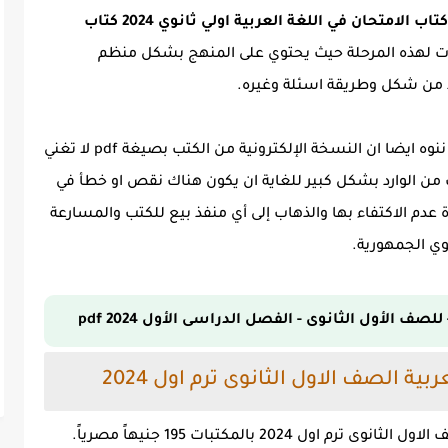
كتاب الامتحان في اللغة العربية اولي ثانوي 2024 كتاب
ت لهذه المرحلة حيث يحتوي على المنهج بشكل منظم
د من شكل وطريقة اسئلة وغيره.
وعن تحميل الكتاب فنحن في ملزمة.كوم نود أن ننوه ايضا ان النسخة الإلكترونية من الكتب بصيغة pdf لا تغني
ث من الوارد بشكل كبير للغاية ان يكون هناك نقص او خطأ في
ا بصيغة pdf فننصح وبشدة عدم الاكتفاء بها والذهاب إلى أي منفذ بيع للكتب والمسارعة
وي الجمهورية.
ف الأول الثانوى - الفصل الدراسى الأول 2024 pdf
ة الصف الاول الثانوى ترم اول 2024
2024 بالمكتبات 195 جنيهاً مصرياً.