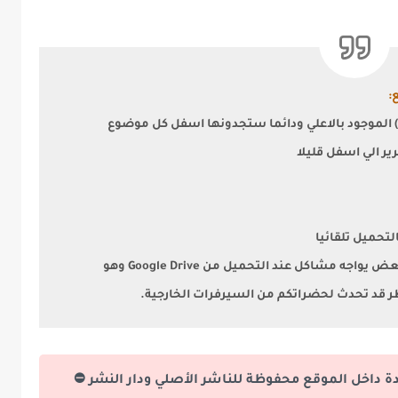
:
 الموجود بالاعلي ودائما ستجدونها اسفل كل موضوع
ويٌنصح باستخدام متصفح جوجل كروم لأن البعض يواجه مشاكل عند التحميل من Google Drive وهو
طر قد تحدث لحضراتكم من السيرفرات الخارجية.
دة داخل الموقع محفوظة للناشر الأصلي ودار النشر ⛔