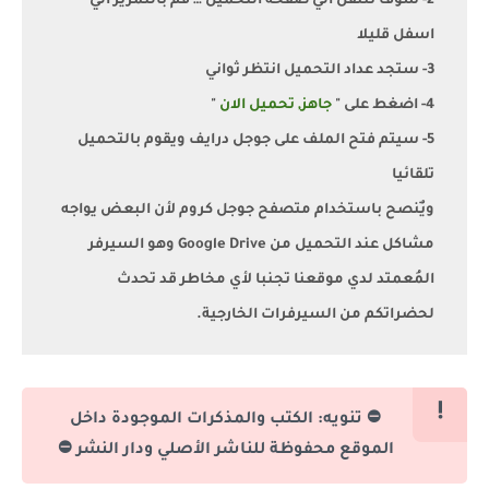
2- سوف تنتقل الي صفحة التحميل … قم بالتمرير الي
اسفل قليلا
3- ستجد عداد التحميل انتظر ثواني
4- اضغط على "
جاهز, تحميل الان
"
5- سيتم فتح الملف على جوجل درايف ويقوم بالتحميل
تلقائيا
ويٌنصح باستخدام متصفح جوجل كروم لأن البعض يواجه
مشاكل عند التحميل من Google Drive وهو السيرفر
المُعمتد لدي موقعنا تجنبا لأي مخاطر قد تحدث
لحضراتكم من السيرفرات الخارجية.
⛔ تنويه: الكتب والمذكرات الموجودة داخل
الموقع محفوظة للناشر الأصلي ودار النشر ⛔