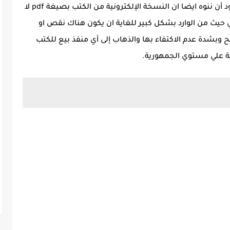
وعن تحميل الكتاب فنحن في ملزمة دوت كوم نود أن ننوه ايضا ان النسخة الإلكترونية من الكتب بصيغة pdf لا
ي حيث من الوارد بشكل كبير للغاية ان يكون هناك نقص او
صوير اثناء اعدادها بصيغة pdf فننصح وبشدة عدم الاكتفاء بها والذهاب إلى أي منفذ بيع للكتب
ية علي مستوي الجمهورية.