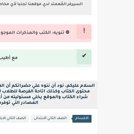
السيرفر المُعمتد لدي موقعنا تجنبا لأي مخا
⛔ تنويه: الكتب والمذكرات الموجو
مع أطيب 
السلام عليكم، نود أن ننوه علي حضراتكم أن ا
محتوى الكتاب وكذلك اتاحة الفرصة للطلاب لح
شراء الكتاب والموقع يخلي مسئوليته من أ
المصادر التي توفره بصيغة pdf فقط ل
الأقسام
الصف الثاني الابتدائى
الصف الثاني الابت