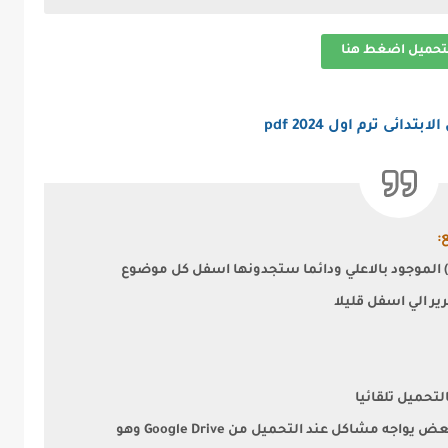
تحميل اضغط هنا
ى ترم اول 2024 pdf
:
 الموجود بالاعلي ودائما ستجدونها اسفل كل موضوع
ويٌنصح باستخدام متصفح جوجل كروم لأن البعض يواجه مشاكل عند التحميل من Google Drive وهو