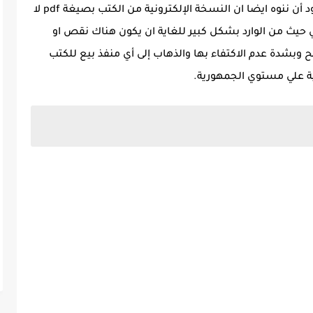
وعن تحميل الكتاب فنحن في ملزمة دوت كوم نود أن ننوه ايضا ان النسخة الإلكترونية من الكتب بصيغة pdf لا
ي حيث من الوارد بشكل كبير للغاية ان يكون هناك نقص او
صوير اثناء اعدادها بصيغة pdf فننصح وبشدة عدم الاكتفاء بها والذهاب إلى أي منفذ بيع للكتب
ية علي مستوي الجمهورية.