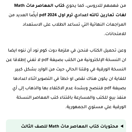
من فهمهم للدروس، كما يحوي
كتاب المعاصر ماث Math
لغات تمارين تالته اعدادي ترم اول 2024 pdf
أيضًا العديد من
المراجعات النهائية التي تساعد الطلاب على الاستعداد
للامتحانات.
وعن تحميل الكتاب فنحن في ملزمة دوت كوم نود أن ننوه ايضا
ان النسخة الإلكترونية من الكتب بصيغة pdf لا تغني إطلاقا عن
النسخة الورقية في وقتنا الحالي حيث من الوارد بشكل كبير
للغاية ان يكون هناك نقص او خطأ في التصوير اثناء اعدادها
بصيغة pdf فننصح وبشدة عدم الاكتفاء بها والذهاب إلى أي
منفذ بيع للكتب والمسارعة باقتناء كتب المعاصر النسخة
الورقية علي مستوي الجمهورية.
محتويات
كتاب المعاصر ماث Math للصف الثالث