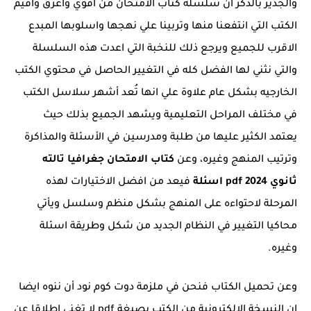
والجدير بالذكر ان سلسلة كتاب الامتحان من اقوي واعرق واقيم
الكتب التي انتفعنا منها وتربينا علي نهجها واسلوبها المبدع
الاقرب للجميع ويرجع ذلك للنخبة التي اعدت هذه السلسلة
والتي نثني لها الفضل كله في التغيير الحاصل في محتوي الكتب
الخارجيه بشكل عام علاوة علي انها تُعد أشهر سلاسل الكتب
في مختلف المراحل التعليمية ويشهد الجميع بذلك حيث
يعتمد الكثير عليها من طلبة ومدرسين في الأسئلة والمذاكرة
وترتيب المنهج وغيره، وعن
كتاب الامتحان جغرافيا تالته
ثانوي 2024 pdf اسئلة
فيعد من افضل الاختيارات لهذه
المرحلة لاحتواءه على المنهج بشكل منظم وسلسل ويأتي
محاكيا التغيير في النظام الجديد من شكل وطريقة اسئلة
وغيره.
وعن تحميل الكتاب فنحن في ملزمة دوت كوم نود أن ننوه ايضا
ان النسخة الإلكترونية من الكتب بصيغة pdf لا تغني إطلاقا عن