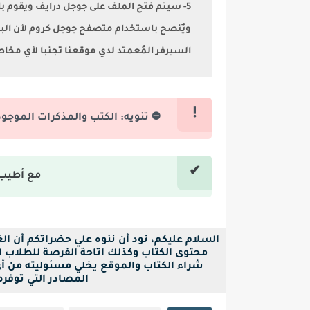
5- سيتم فتح الملف على جوجل درايف ويقوم بالتحميل تلقائيا
السيرفر المُعمتد لدي موقعنا تجنبا لأي مخا
⛔ تنويه: الكتب والمذكرات الموجو
مع أطيب 
السلام عليكم، نود أن ننوه علي حضراتكم أن ا
محتوى الكتاب وكذلك اتاحة الفرصة للطلاب لح
شراء الكتاب والموقع يخلي مسئوليته من أ
المصادر التي توفره بصيغة pdf فقط ل