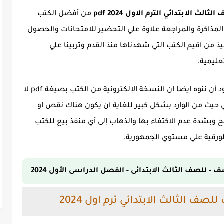
الابتدائي الترم الاول 2024 pdf
من أفضل الكتب
المذاكرة والمراجعة علاوة علي التحضير للامتحانات والحصول
ذ من اقيم الكتب التي شهدناها منذ القدم وتربينا علي
عليمية.
وعن تحميل الكتاب فنحن في ملزمة دوت كوم نود أن ننوه ايضا ان النسخة الإلكترونية من الكتب بصيغة pdf لا
ي حيث من الوارد بشكل كبير للغاية ان يكون هناك نقص او
صوير اثناء اعدادها بصيغة pdf فننصح وبشدة عدم الاكتفاء بها والذهاب إلى أي منفذ بيع للكتب
لورقية علي مستوي الجمهورية.
 للصف الثالث الابتدائى - الفصل الدراسى الأول 2024
 الثالث الابتدائي ترم اول 2024