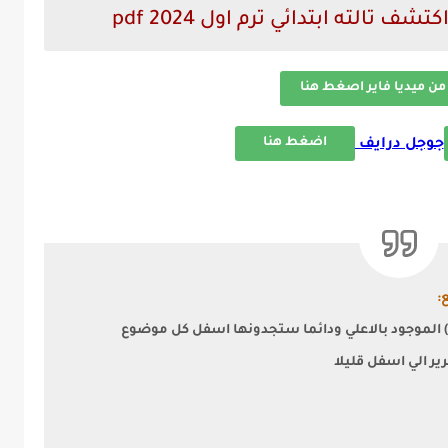
تالته ابتدائي ترم اول 2024 pdf
من ميديا فاير اصغط هنا
اضغط هنا
جوجل درايف
:
 الموجود بالاعلي ودائما ستجدونها اسفل كل موضوع