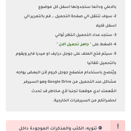
بالاعلي ودائما ستجدونها اسفل كل موضوع
2- سوف تنتقل الي صفحة التحميل … قم بالتمرير الي
اسفل قليلا
3- ستجد عداد التحميل انتظر ثواني
4- اضغط على "
جاهز, تحميل الان
"
5- سيتم فتح الملف على جوجل درايف او ميديا فاير ويقوم
بالتحميل تلقائيا
ويٌنصح باستخدام متصفح جوجل كروم لأن البعض يواجه
مشاكل عند التحميل من Google Drive وهو السيرفر
المُعمتد لدي موقعنا تجنبا لأي مخاطر قد تحدث
لحضراتكم من السيرفرات الخارجية.
⛔ تنويه: الكتب والمذكرات الموجودة داخل