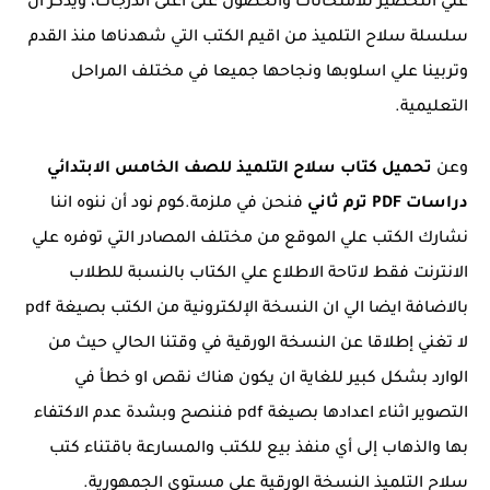
علي التحضير للامتحانات والحصول على أعلى الدرجات، ويذكر ان
سلسلة سلاح التلميذ من اقيم الكتب التي شهدناها منذ القدم
وتربينا علي اسلوبها ونجاحها جميعا في مختلف المراحل
التعليمية.
وعن
تحميل كتاب سلاح التلميذ للصف الخامس الابتدائي
دراسات PDF ترم ثاني
فنحن في ملزمة.كوم نود أن ننوه اننا
نشارك الكتب علي الموقع من مختلف المصادر التي توفره علي
الانترنت فقط لاتاحة الاطلاع علي الكتاب بالنسبة للطلاب
بالاضافة ايضا الي ان النسخة الإلكترونية من الكتب بصيغة pdf
لا تغني إطلاقا عن النسخة الورقية في وقتنا الحالي حيث من
الوارد بشكل كبير للغاية ان يكون هناك نقص او خطأ في
التصوير اثناء اعدادها بصيغة pdf فننصح وبشدة عدم الاكتفاء
بها والذهاب إلى أي منفذ بيع للكتب والمسارعة باقتناء كتب
سلاح التلميذ النسخة الورقية علي مستوي الجمهورية.