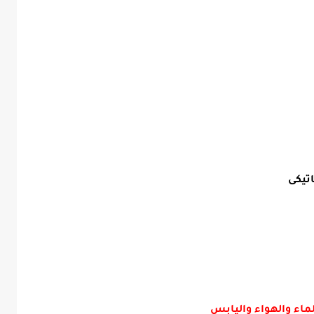
اتيكى
لماء والهواء واليابس