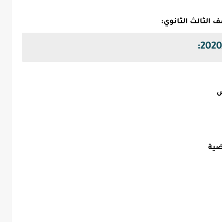
ض
ضية