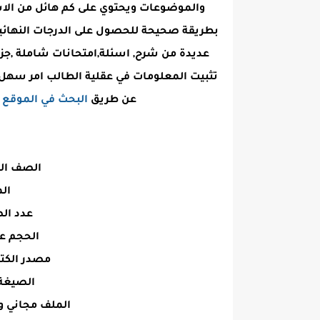
والموضوعات ويحتوي على كم هائل من الا
بطريقة صحيحة للحصول على الدرجات النهائية 
عديدة من شرح, اسئلة,امتحانات شاملة ,جزء
تثبيت المعلومات في عقلية الطالب امر سهل
عن طريق
البحث في الموقع
أ
الصف الد
الم
عدد الصفحا
الحجم عند ا
مصدر الكت
الصيغة : PDF وجاهز ل
الملف مجاني و