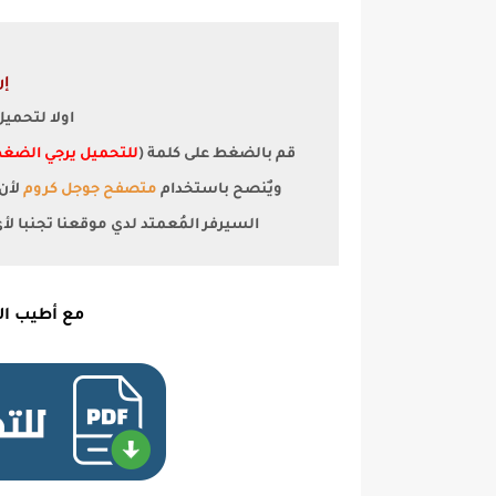
إر
اولا لتحمي
قم بالضغط على كلمة (
للتحميل يرجي الضغط
ويٌنصح باستخدام
متصفح جوجل كروم
السيرفر المُعمتد لدي موقعنا تجنبا ل
مع أطيب الت