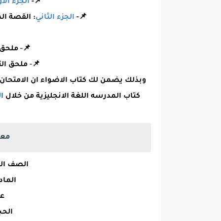
📌-
الجزء الأ
📌
-
الجزء الثاني
: القصة المقررة oner of Zenda
📌
-
ملحق 
📌
-
ملحق الت
وبذلك يضمن لك كتاب الاضواء ان الامتحان
كتاب المدرسه اللغة الانجليزية من خلال
ال
معل
الصف ال
المادة
عد
الحج