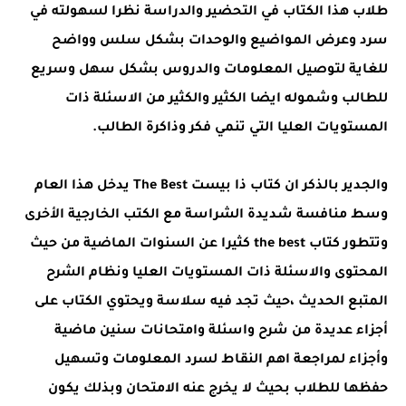
طلاب هذا الكتاب في التحضير والدراسة نظرا لسهولته في
سرد وعرض المواضيع والوحدات بشكل سلس وواضح
للغاية لتوصيل المعلومات والدروس بشكل سهل وسريع
للطالب وشموله ايضا الكثير والكثير من الاسئلة ذات
المستويات العليا التي تنمي فكر وذاكرة الطالب.
والجدير بالذكر ان كتاب ذا بيست The Best يدخل هذا العام
وسط منافسة شديدة الشراسة مع الكتب الخارجية الأخرى
وتتطور كتاب the best كثيرا عن السنوات الماضية من حيث
المحتوى والاسئلة ذات المستويات العليا ونظام الشرح
المتبع الحديث ،حيث تجد فيه سلاسة ويحتوي الكتاب على
أجزاء عديدة من شرح واسئلة وامتحانات سنين ماضية
وأجزاء لمراجعة اهم النقاط لسرد المعلومات وتسهيل
حفظها للطلاب بحيث لا يخرج عنه الامتحان وبذلك يكون