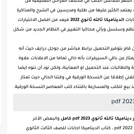
 أشهر سلاسل الكتب في مختلف المراحل التعليمية من
ث يعتمد الكثير عليها من طلبة ومدرسين في الشرح والمذاكرة
ابات
الديناميكا تالته ثانوي 2022
فيعد من افضل الاختيارات
ظم وسلسل ويأتي محاكيا التغيير في النظام الجديد من شكل
قام بتوفير التحميل برابط مباشر من جوجل درايف حيث أنه
ز عن باقي السيرفرات بأنه خالي تماما من الاعلانات علاوة
 والطالبات عند التحميل او المعاينة، ولكن نود أن ننوه ايضا
نسخة الإلكترونية من الكتب بصيغة pdf لا تغني إطلاقا عن النسخة الورقية في وقتنا الحالي حيث تمتاز
 بيع للكتب والمسارعة باقتناء كتب المعاصر النسخة الورقية.
ا تالته ثانوي 2023 pdf كامل
والبعض الآخر
عن اجابات كتاب الديناميكا الصف الثالث الثانوي pdf 2022 ، كتاب الديناميكا اجابات للصف الثالث الثانوي