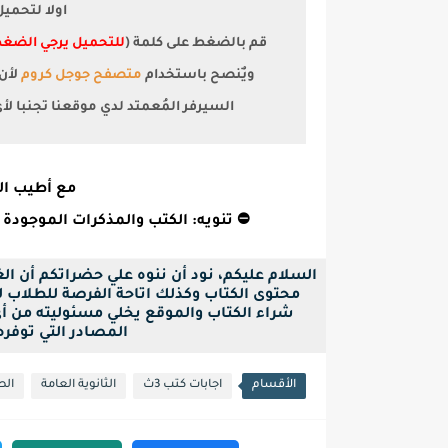
اولا لتحمي
قم بالضغط على كلمة (
للتحميل يرجي الضغط
ويٌنصح باستخدام
متصفح جوجل كروم
السيرفر المُعمتد لدي موقعنا تجنبا ل
مع أطيب الت
⛔ تنويه: الكتب والمذكرات الموجودة 
السلام عليكم، نود أن ننوه علي حضراتكم أن ا
محتوى الكتاب وكذلك اتاحة الفرصة للطلاب لح
شراء الكتاب والموقع يخلي مسئوليته من أ
المصادر التي توفره بصيغة pdf فقط ل
الأقسام
اجابات كتب 3ث
الثانوية العامة
الص